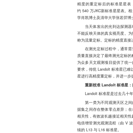
精度的重定标后的标准星星表，并基
约 540 万JKC新标准星星
学肖凯博士及清华大学张若羿博
当天体发出的光到达探测器
不能反映天体的真实视亮度。为
称为流量定标。定标的精度直接
在测光定标过程中，通常需
质量直接决定了最终测光定标的精度
为众多天文观测项目提供了统一
要求，传统 Landolt 标准星
星进行高精度重定标，并进一步
重新校准 Landolt 标
Landolt 标准星是过去
第一类为不同观测天区之间的零点偏
据集之间存在整体零点差异；在单
相关性，有效波长越接近相关性越强
电倍增管测光观测流程（由 V
续的 L13 与 L16 标准星。