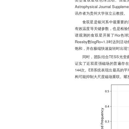
Astrophysical Journa
讯作者为贵州大学张立云教授。
食双星是银河系中最重要的
有效温度等关键参数，也是检验恒
谱观测的食双星开展了Hα色
Rossby数logRo≈1.3时
饱和，并在极端快速旋转时出现“
同时，团队结合TESS光
证实了近双星强磁场的普遍存在。
144次。EB系统表现出最高的
构可能抑制大尺度磁场重联。耀发能