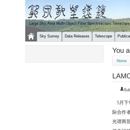
Sky Survey
Data Releases
Telescope
Publica
You a
Home
LA
Sub
5
月下
际合作
光谱两