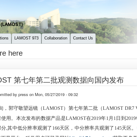
tions
LAMOST 973
Collaboration
Contact Us
re here
MOST 第七年第二批观测数据向国内发布
mitted by
press
on Mon, 05/27/2019 - 09:32
旬，郭守敬望远镜（
LAMOST
）第七年第二批（
LAMOST
DR7 
者使用。本次发布的数据产品是
LAMOST
在
2019
年
1
月
1
日到
2019
部分
,
其中低分辨率观测了
166
天区，中分辨率共观测了
145
天区。