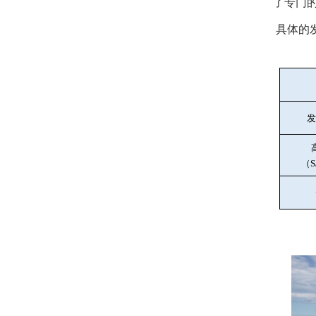
了专门
具体的
发
（
S