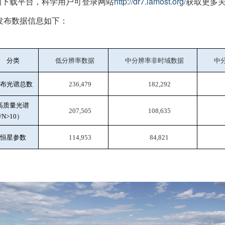
http://dr7.lamost.org/
的下载平台，科学用户可登录网站
获取更多
发布数据信息如下：
分类
低分辨率数据
中分辨率非时域数据
中
布光谱总数
236,479
182,292
高质量光谱
207,505
108,635
）
/N>10
恒星参数
114,953
84,821