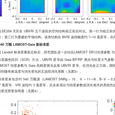
：LSE259 天区在 UBVRI 五个波段的空间结构校正前后对比。第一行为
；第三行为重建的平场结构。该类结构在 BVRI 波段幅度约 7–10 毫星等
40 万颗 LAMOST-Gaia 新标准星
 Landolt 标准星重新定标后，研究团队进一步结合LAMOST DR12光谱参数 与
星颜色回归（SCR）方法，UBVRI 星等由 Gaia BP/RP 测光与恒星大气参数
AMOST 恒星参数与 Gaia 高精度测光反推 UBVRI 星等。在消光改正方面，团队
得到随有效温度与消光变化的五波段消光系数（见图3）。
准星表包含约 540 万颗源（LAMOST SNRg > 15， V ～11–18，B−V ～
 7 毫星等、VRI 波段约 3 毫星等，且未表现出与恒星参数或消光相关的系统性趋势
暗星优势更加明显（见图4）。