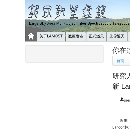
关于LAMOST
数据发布
正式巡天
先导巡天
你在
首页
研究人
新 L
pre
近期，
Lando