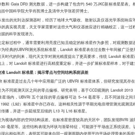
数和 Gaia DR3 测光数据，进一步构建了包含约 540 万JKC新标准
包括中国科学院大学肖凯博士及清华大学张若羿博士。
体发出的光到达探测器时，经历了地球大气吸收、散射以及仪器光学系统响应
体的真实视亮度，天文学家需要对这些大气和仪器效应进行精确校正，这一过
数据的科学发现潜力。
光定标过程中，通常需要利用亮度已知且稳定的标准星作为参照，对观测数据
为经典的UBVRI测光系统标准星，Landolt 标准星表在过去数十年间被
天时代的到来，现代天文学对测光精度提出了更高要求，传统 Landolt 标
上，对 Landolt 标准星进行高精度重定标，并进一步扩展标准星样本，对
准 Landolt 标准星：揭示零点与空间结构系统误差
dolt 标准星是过去几十年中应用最广泛的 UBVRI 标准星体系，但研究发现其
为不同观测天区之间的零点偏移。研究表明，基于CCD观测的 Landolt 2013（L
准星场内，UBVRI 五个波段的零点偏移可达 5–14 毫星等，且不同波
dolt 1992（L92）标准星中亦已存在。这种相关性源于早期光电倍增管测光观
传播，并进一步延续至后续的 L13 与 L16 标准星。
类为视场内部的空间结构误差。在标准星密度较高的天区中，团队发现BVRI 波段
20–30 毫星等。这些结构表现为环状与渐晕特征，可能源于平场改正系统误
表现出相似形态，表明其可能来自同一观测周期内使用平均平场处理带来的系统