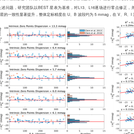
上述问题，研究团队以BEST 星表为基准，对L13、L16逐场进行零点修正，
准星的一致性显著提升，整体定标精度在 U、B 波段约为 5 mmag，在 V、R、I 波