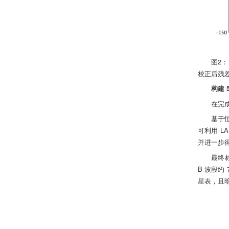
图2
校正后残差
构建 5
在完成
基于恒
可利用 L
并进一步
最终标
B 波段约
星表，且