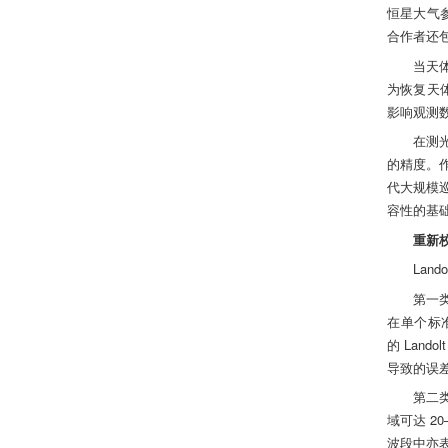
恒星大气参
合作者还
当天
为恢复天
影响观测
在测
的精度。作
代大规模巡
容性的基础
重新校
Lan
第一类
在单个标
的 Lan
导致的误差
第二
域可达 
波段中亦