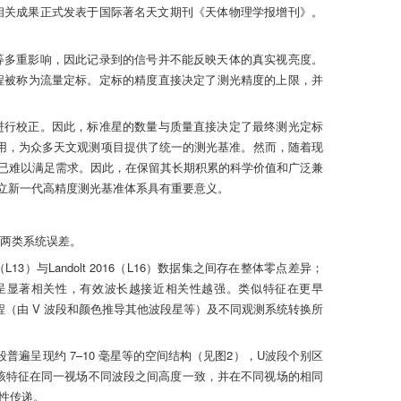
星星表。相关成果正式发表于国际著名天文期刊《天体物理学报增刊》。
等多重影响，因此记录到的信号并不能反映天体的真实视亮度。
程被称为流量定标。定标的精度直接决定了测光精度的上限，并
进行校正。因此，标准星的数量与质量直接决定了最终测光定标
广泛使用，为众多天文观测项目提供了统一的测光基准。然而，随着现
准星已难以满足需求。因此，在保留其长期积累的科学价值和广泛兼
于建立新一代高精度测光基准体系具有重要意义。
存在两类系统误差。
13）与Landolt 2016（L16）数据集之间存在整体零点差异；
段之间呈显著相关性，有效波长越接近相关性越强。类似特征在更早
测流程（由 V 波段和颜色推导其他波段星等）及不同观测系统转换所
普遍呈现约 7–10 毫星等的空间结构（见图2），U波段个别区
差。该特征在同一视场不同波段之间高度一致，并在不同视场的相同
性传递。